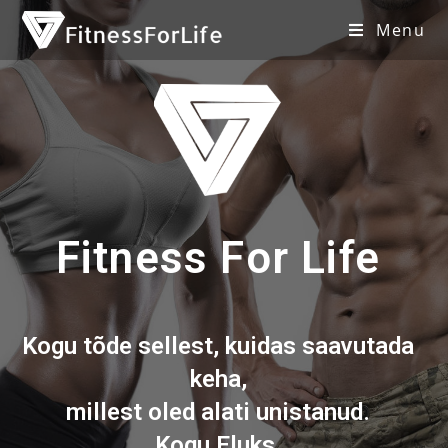
Menu
Fitness For Life
Kogu tõde sellest, kuidas saavutada
keha,
millest oled alati unistanud.
Kogu Eluks
.