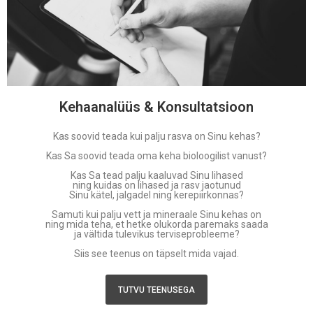
Kehaanalüüs & Konsultatsioon
Kas soovid teada kui palju rasva on Sinu kehas?
Kas Sa soovid teada oma keha bioloogilist vanust?
Kas Sa tead palju kaaluvad Sinu lihased
ning kuidas on lihased ja rasv jaotunud
Sinu kätel, jalgadel ning kerepiirkonnas?
Samuti kui palju vett ja mineraale Sinu kehas on
ning mida teha, et hetke olukorda paremaks saada
ja vältida tulevikus terviseprobleeme?
Siis see teenus on täpselt mida vajad.
TUTVU TEENUSEGA