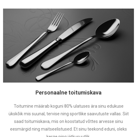
Personaalne toitumiskava
Toitumine määrab koguni 80% ulatuses ära sinu edukuse
ükskõik mis suunal, tervise ning sportlike saavutuste vallas. Siit
saad toitumiskava, mis on koostatud võttes arvesse sinu
eesmärgid ning maitseelistused. Et sinu teekond eduni, oleks
kerge ning jätkusuutlik.