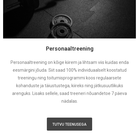
Personaaltreening
Personaaltreening on kõige kiirem ja lihtsam viis kuidas enda
eesmärgini jõuda. Siit saad 100% individuaalselt koostatud
treeningu ning toitumisprogrammi koos regulaarsete
kohanduste ja täiustustega, kiireks ning jätkusuutlikuks
arenguks. Lisaks sellele, saad treeneri nõuandetoe 7 päeva
nädalas.
TUTVU TEENUSEGA