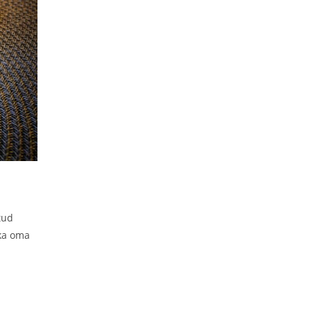
Juustukook
Created by: Andres
See aegumatu hõrgutis on nüüd kohandatud inimestele kes
hoolivad heast maitsest ning samal ajal ka oma tervisest ning
heast vormist. Tänu madalale rasva ja süsivesikusisaldusele
ning kõrge valgusisald...