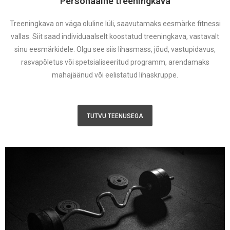
Personaalne treeningkava
Treeningkava on väga oluline lüli, saavutamaks eesmärke fitnessi
vallas. Siit saad individuaalselt koostatud treeningkava, vastavalt
sinu eesmärkidele. Olgu see siis lihasmass, jõud, vastupidavus,
rasvapõletus või spetsialiseeritud programm, arendamaks
mahajäänud või eelistatud lihaskruppe.
TUTVU TEENUSEGA