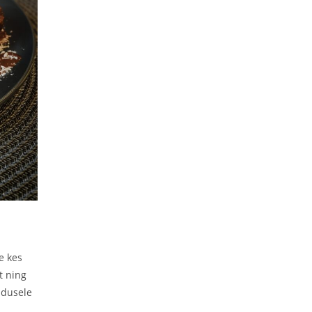
Kass Arturi kook
Created by: Andres
See lapsepõlve lemmik maius on nüüd kohandatud inimestele
kes hoolivad heast maitsest ning samal ajal ka oma tervisest
ning heast vormist. Tänu madalale rasva ja
süsivesikusisaldusele ning kõrge valgu...